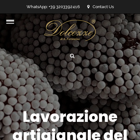
WhatsApp: +39 3203392416
Contact Us
info@dolcezzedicioccolato.it
Lavorazione
artigianale del