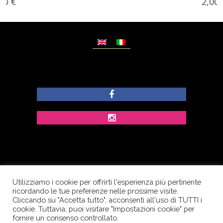
2,00
€
Utilizziamo i cookie per offrirti l'esperienza più pertinente
© Copyright Dolcezze di Ferrentino A. - P.IVA
ricordando le tue preferenze nelle prossime visite.
IT02609400656 - Tutti i diritti riservati.
Cliccando su "Accetta tutto", acconsenti all'uso di TUTTI i
cookie. Tuttavia, puoi visitare "Impostazioni cookie" per
Corso Palatucci, 65 - 84013 Cava de’ Tirreni (SA) -
fornire un consenso controllato.
Italia