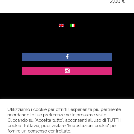
2,00
€
Utilizziamo i cookie per offrirti l'esperienza più pertinente
© Copyright Dolcezze di Ferrentino A. - P.IVA
ricordando le tue preferenze nelle prossime visite.
IT02609400656 - Tutti i diritti riservati.
Cliccando su "Accetta tutto", acconsenti all'uso di TUTTI i
cookie. Tuttavia, puoi visitare "Impostazioni cookie" per
Corso Palatucci, 65 - 84013 Cava de’ Tirreni (SA) -
fornire un consenso controllato.
Italia