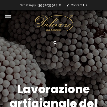
WhatsApp: +39 3203392416
Contact Us
info@dolcezzedicioccolato.it
Lavorazione
artigianale del