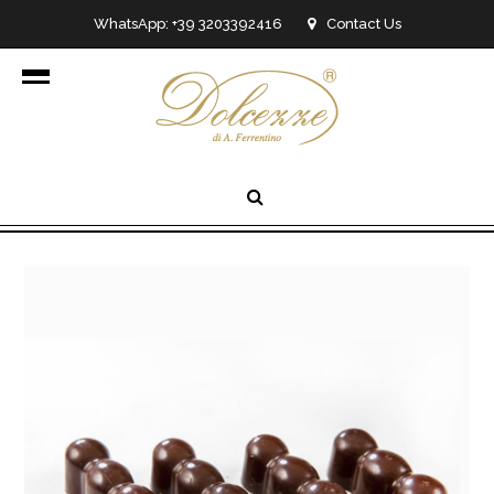
WhatsApp: +39 3203392416
Contact Us
info@dolcezzedicioccolato.it