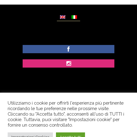
Utilizziamo i cookie per offrirti l'esperienza più pertinente
© Copyright Dolcezze di Ferrentino A. - P.IVA
ricordando le tue preferenze nelle prossime visite.
IT02609400656 - Tutti i diritti riservati.
Cliccando su "Accetta tutto", acconsenti all'uso di TUTTI i
cookie. Tuttavia, puoi visitare "Impostazioni cookie" per
Corso Palatucci, 65 - 84013 Cava de’ Tirreni (SA) -
fornire un consenso controllato.
Italia