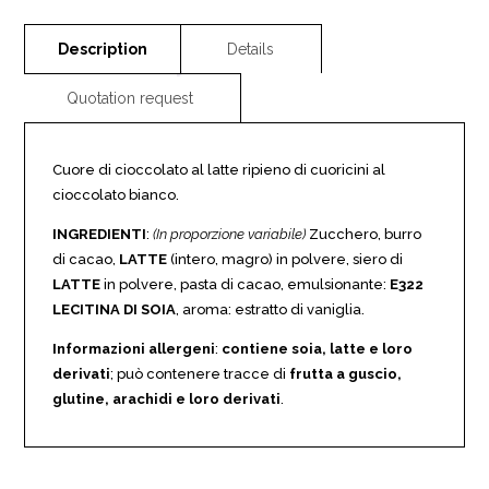
Cuore di cioccolato al latte ripieno di cuoricini al
cioccolato bianco.
INGREDIENTI
:
(In proporzione variabile)
Zucchero, burro
di cacao,
LATTE
(intero, magro) in polvere, siero di
LATTE
in polvere, pasta di cacao, emulsionante:
E322
LECITINA DI SOIA
, aroma: estratto di vaniglia.
Informazioni allergeni
:
contiene soia, latte e loro
derivati
; può contenere tracce di
frutta a guscio,
glutine, arachidi e loro derivati
.