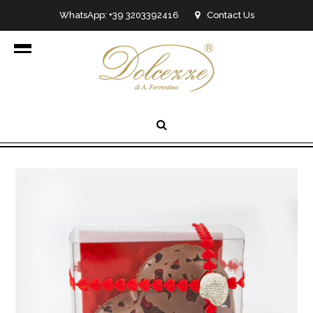
WhatsApp: +39 3203392416
Contact Us
info@dolcezzedicioccolato.it