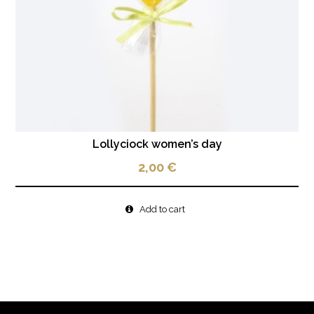
Lollyciock women’s day
2,00
€
Add to cart