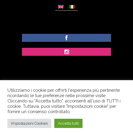
Utilizziamo i cookie per offrirti l'esperienza più pertinente
© Copyright Dolcezze di Ferrentino A. - P.IVA
ricordando le tue preferenze nelle prossime visite.
IT02609400656 - Tutti i diritti riservati.
Cliccando su "Accetta tutto", acconsenti all'uso di TUTTI i
cookie. Tuttavia, puoi visitare "Impostazioni cookie" per
Corso Palatucci, 65 - 84013 Cava de’ Tirreni (SA) -
fornire un consenso controllato.
Italia
Impostazioni Cookies
Accetta tutti
Seo & Posizionamento: Webfantasy.it
||
Web Development: Scf Group Srl