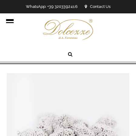
WhatsApp: +39 3203392416
Contact Us
info@dolcezzedicioccolato.it