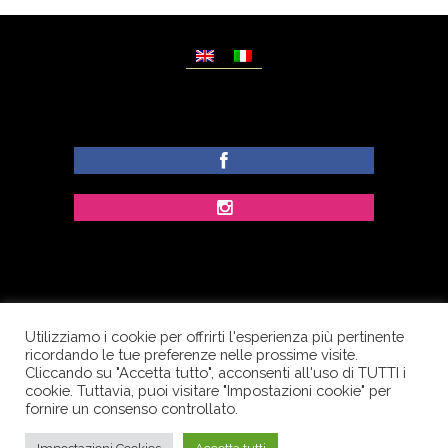
Utilizziamo i cookie per offrirti l'esperienza più pertinente
© Copyright Dolcezze di Ferrentino A. - P.IVA
ricordando le tue preferenze nelle prossime visite.
IT02609400656 - Tutti i diritti riservati.
Cliccando su "Accetta tutto", acconsenti all'uso di TUTTI i
cookie. Tuttavia, puoi visitare "Impostazioni cookie" per
Corso Palatucci, 65 - 84013 Cava de’ Tirreni (SA) -
fornire un consenso controllato.
Italia