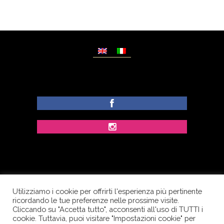
Utilizziamo i cookie per offrirti l'esperienza più pertinente
© Copyright Dolcezze di Ferrentino A. - P.IVA
ricordando le tue preferenze nelle prossime visite.
IT02609400656 - Tutti i diritti riservati.
Cliccando su "Accetta tutto", acconsenti all'uso di TUTTI i
cookie. Tuttavia, puoi visitare "Impostazioni cookie" per
Corso Palatucci, 65 - 84013 Cava de’ Tirreni (SA) -