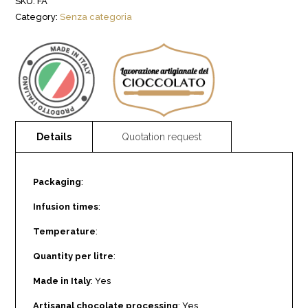
SKU:
FA
Category:
Senza categoria
Packaging
:
Infusion times
:
Temperature
:
Quantity per litre
:
Made in Italy
: Yes
Artisanal chocolate processing
: Yes