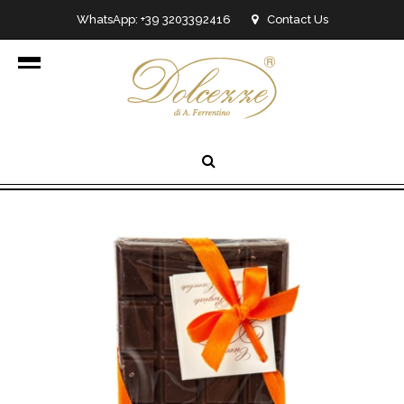
WhatsApp: +39 3203392416
Contact Us
info@dolcezzedicioccolato.it