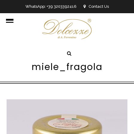
WhatsApp: +39 3203392416
Contact Us
info@dolcezzedicioccolato.it
miele_fragola