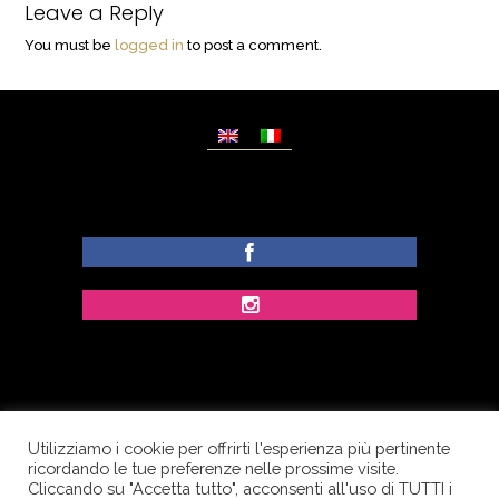
Leave a Reply
You must be
logged in
to post a comment.
Utilizziamo i cookie per offrirti l'esperienza più pertinente
© Copyright Dolcezze di Ferrentino A. - P.IVA
ricordando le tue preferenze nelle prossime visite.
IT02609400656 - Tutti i diritti riservati.
Cliccando su "Accetta tutto", acconsenti all'uso di TUTTI i