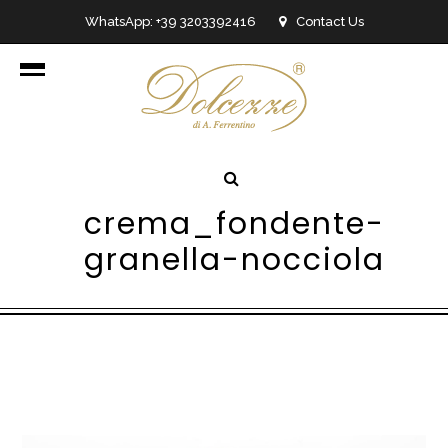
WhatsApp: +39 3203392416
Contact Us
info@dolcezzedicioccolato.it
crema_fondente-
granella-nocciola