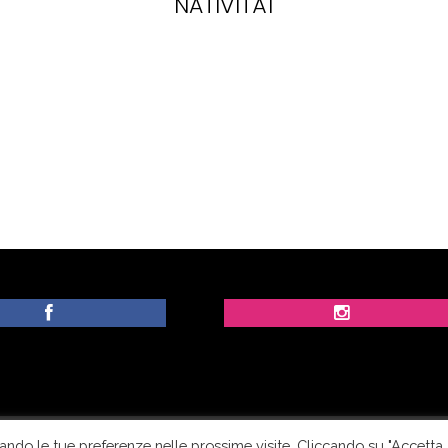
NATIVITÀ1
ordando le tue preferenze nelle prossime visite. Cliccando su "Accetta
utti i diritti riservati.