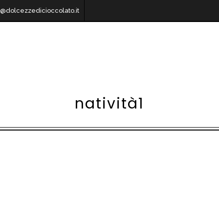
o@dolcezzedicioccolato.it
natività1