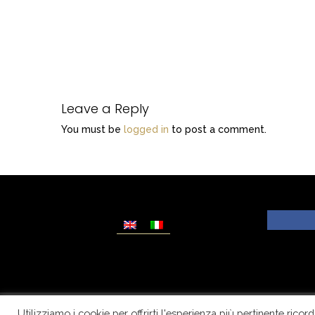
Leave a Reply
You must be
logged in
to post a comment.
Utilizziamo i cookie per offrirti l'esperienza più pertinente ric
© Copyright Dolcezze di Ferrentino A. - P.IVA IT02609400656 - T