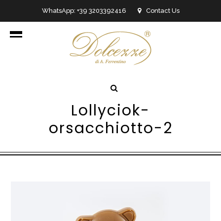
WhatsApp: +39 3203392416
Contact Us
info@dolcezzedicioccolato.it
Lollyciok-
orsacchiotto-2