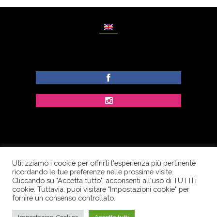
Utilizziamo i cookie per offrirti l'esperienza più pertinente
© Copyright Dolcezze di Ferrentino A. - P.IVA
ricordando le tue preferenze nelle prossime visite.
IT02609400656 - Tutti i diritti riservati.
Cliccando su "Accetta tutto", acconsenti all'uso di TUTTI i
cookie. Tuttavia, puoi visitare "Impostazioni cookie" per
Corso Palatucci, 65 - 84013 Cava de’ Tirreni (SA) -
fornire un consenso controllato.
Italia