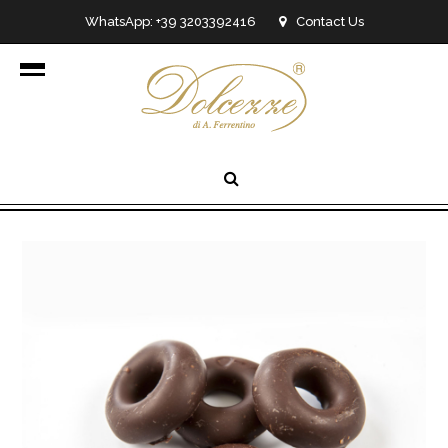
WhatsApp: +39 3203392416
Contact Us
info@dolcezzedicioccolato.it